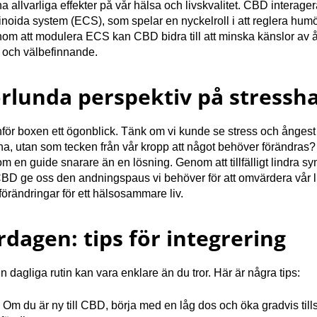
a allvarliga effekter på vår hälsa och livskvalitet. CBD interag
oida system (ECS), som spelar en nyckelroll i att reglera hum
om att modulera ECS kan CBD bidra till att minska känslor av 
 och välbefinnande.
rlunda perspektiv på stressh
nför boxen ett ögonblick. Tänk om vi kunde se stress och ångest
nna, utan som tecken från vår kropp att något behöver förändra
om en guide snarare än en lösning. Genom att tillfälligt lindra 
BD ge oss den andningspaus vi behöver för att omvärdera vår l
örändringar för ett hälsosammare liv.
rdagen: tips för integrering
n dagliga rutin kan vara enklare än du tror. Här är några tips:
:
Om du är ny till CBD, börja med en låg dos och öka gradvis tills