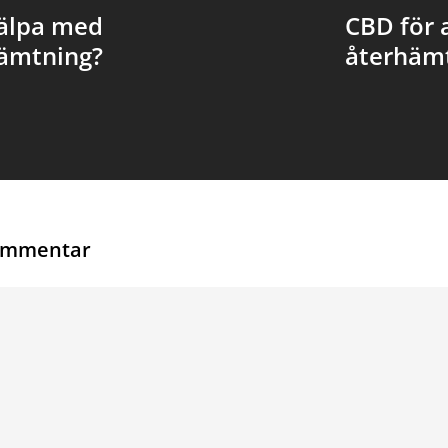
älpa med
CBD för 
ämtning?
återhämt
ommentar