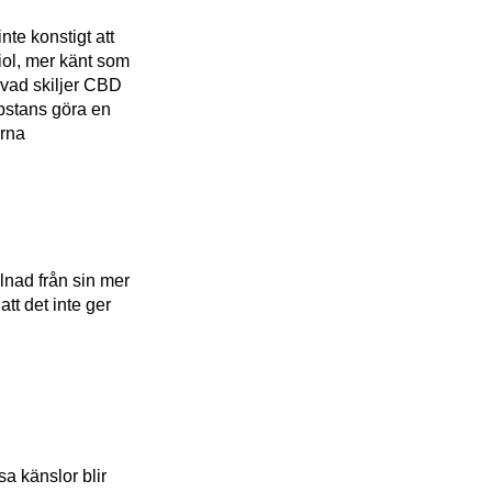
nte konstigt att
diol, mer känt som
 vad skiljer CBD
bstans göra en
erna
lnad från sin mer
tt det inte ger
a känslor blir