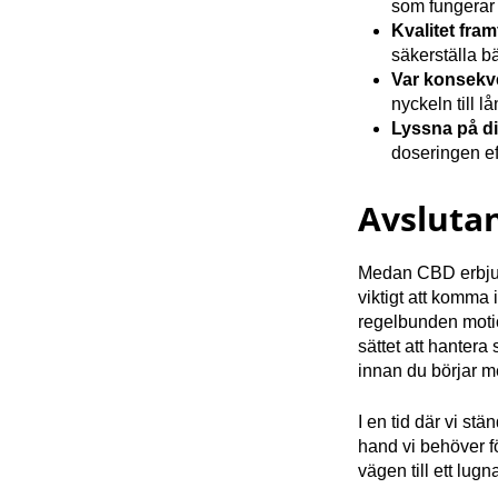
som fungerar 
Kvalitet fram
säkerställa bä
Var konsekv
nyckeln till lå
Lyssna på d
doseringen ef
Avsluta
Medan CBD erbjude
viktigt att komma 
regelbunden moti
sättet att hantera
innan du börjar m
I en tid där vi st
hand vi behöver fö
vägen till ett lu