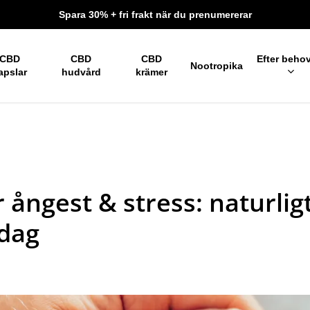
Spara 30% + fri frakt när du prenumererar
CBD
CBD
CBD
Efter beho
Nootropika
apslar
hudvård
krämer
 ångest & stress: naturligt
rdag