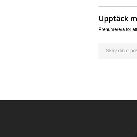
Upptäck me
Prenumerera för att
Skriv din e-post …