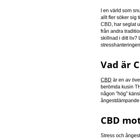
I en värld som snu
allt fler söker si
CBD, har seglat u
från andra tradi
skillnad i ditt li
stresshanteringen
Vad är 
CBD
är en av öve
berömda kusin THC
någon ”hög” känsla
ångestdämpande e
CBD mot
Stress och ångest