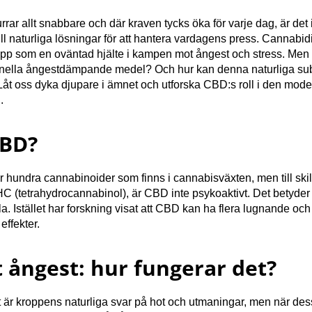
rrar allt snabbare och där kraven tycks öka för varje dag, är det i
g till naturliga lösningar för att hantera vardagens press. Cannabi
pp som en oväntad hjälte i kampen mot ångest och stress. Men
tionella ångestdämpande medel? Och hur kan denna naturliga su
v? Låt oss dyka djupare i ämnet och utforska CBD:s roll i den mod
.
CBD?
r hundra cannabinoider som finns i cannabisväxten, men till skil
 (tetrahydrocannabinol), är CBD inte psykoaktivt. Det betyder a
. Istället har forskning visat att CBD kan ha flera lugnande och
ffekter.
 ångest: hur fungerar det?
 är kroppens naturliga svar på hot och utmaningar, men när dess