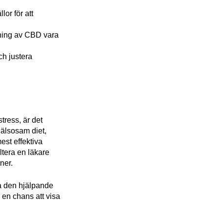
lor för att
dning av CBD vara
h justera
ress, är det
hälsosam diet,
st effektiva
ltera en läkare
ner.
ra den hjälpande
n en chans att visa