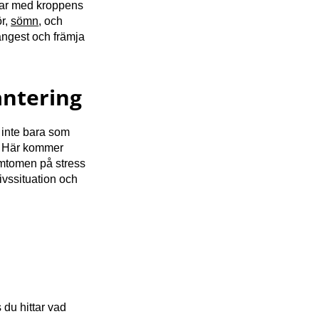
erar med kroppens
ör,
sömn
, och
ångest och främja
antering
 inte bara som
s? Här kommer
symtomen på stress
ivssituation och
 du hittar vad