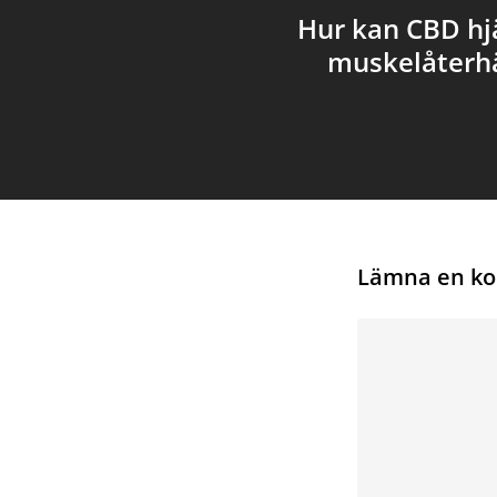
Hur kan CBD hj
muskelåterh
Lämna en k