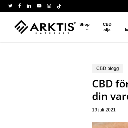
Skip
twitter
facebook
linkedin
youtube
instagram
tiktok
to
main
content
Shop
CBD
olja
k
CBD blogg
CBD för
din va
19 juli 2021