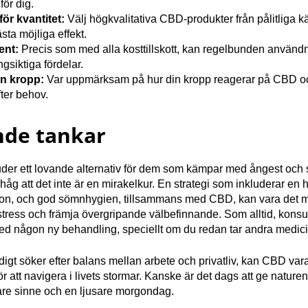
för dig.
för kvantitet:
Välj högkvalitativa CBD-produkter från pålitliga käl
sta möjliga effekt.
ent:
Precis som med alla kosttillskott, kan regelbunden använ
ngsiktiga fördelar.
in kropp:
Var uppmärksam på hur din kropp reagerar på CBD oc
ter behov.
nde tankar
r ett lovande alternativ för dem som kämpar med ångest och st
ihåg att det inte är en mirakelkur. En strategi som inkluderar en 
on, och god sömnhygien, tillsammans med CBD, kan vara det me
 stress och främja övergripande välbefinnande. Som alltid, konsu
ed någon ny behandling, speciellt om du redan tar andra medici
ändigt söker efter balans mellan arbete och privatliv, kan CBD va
r att navigera i livets stormar. Kanske är det dags att ge nature
gnare sinne och en ljusare morgondag.