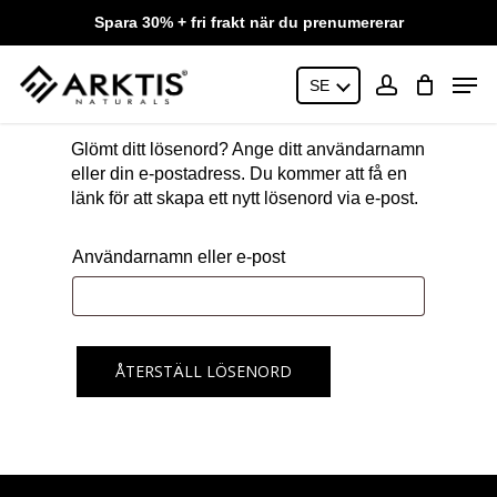
Skip
Spara 30% + fri frakt när du prenumererar
to
main
Close
Men
content
SE
Menu
account
Glömt ditt lösenord? Ange ditt användarnamn
eller din e-postadress. Du kommer att få en
länk för att skapa ett nytt lösenord via e-post.
Användarnamn eller e-post
ÅTERSTÄLL LÖSENORD