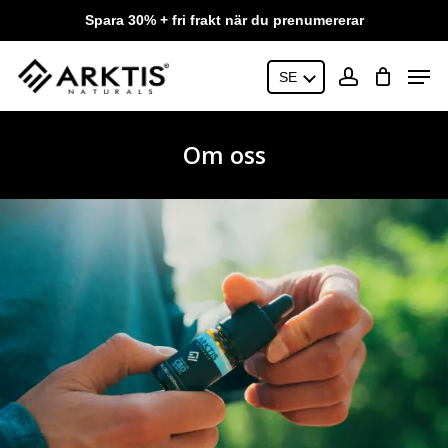
Skip
Spara 30% + fri frakt när du prenumererar
to
main
Close
Men
content
SE
Menu
account
Om oss