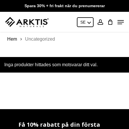
Skip
Spara 30% + fri frakt när du prenumererar
to
main
Close
Men
content
SE
Menu
account
Hem
Uncategorized
Inga produkter hittades som motsvarar ditt val.
Få 10% rabatt på din första