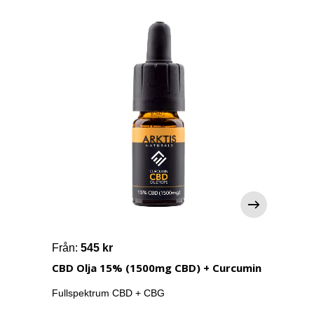
Från:
545
kr
Fr
CBD Olja 15% (1500mg CBD) + Curcumin
CB
Fullspektrum CBD + CBG
Ful