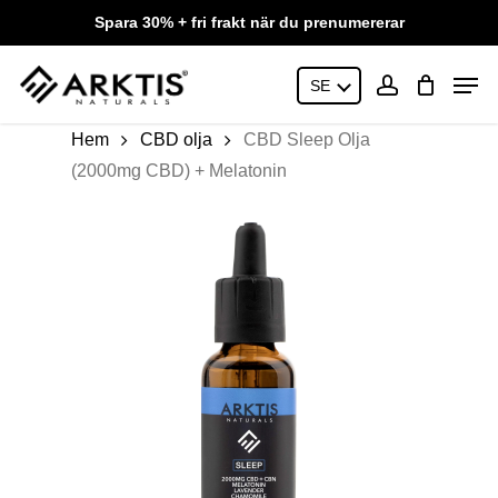
Skip
Spara 30% + fri frakt när du prenumererar
to
main
Close
Men
content
SE
Menu
account
Hem
CBD olja
CBD Sleep Olja
(2000mg CBD) + Melatonin