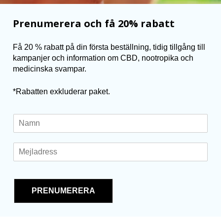
Prenumerera och få 20% rabatt
Få 20 % rabatt på din första beställning, tidig tillgång till
kampanjer och information om CBD, nootropika och
medicinska svampar.
*Rabatten exkluderar paket.
N
a
m
E
e
m
*
a
i
l
PRENUMERERA
*