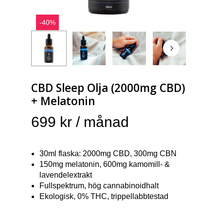
-40%
CBD Sleep Olja (2000mg CBD)
+ Melatonin
699
kr
/ månad
30ml flaska: 2000mg CBD, 300mg CBN
150mg melatonin, 600mg kamomill- &
lavendelextrakt
Fullspektrum, hög cannabinoidhalt
Ekologisk, 0% THC, trippellabbtestad