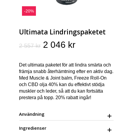
-20%
Ultimata Lindringspaketet
Det
Det
2 046
kr
2 557
kr
ursprungliga
nuvarande
priset
priset
Det ultimata paketet för att lindra smärta och
var:
är:
främja snabb återhämtning efter en aktiv dag.
2
2
Med Muscle & Joint balm, Freeze Roll-On
och CBD olja 40% kan du effektivt stödja
557 kr.
046 kr.
muskler och leder, så att du kan fortsätta
prestera på topp. 20% rabatt ingår!
Användning
Ingredienser