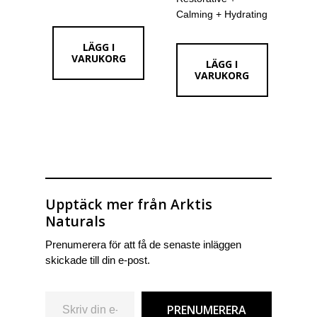
3
2
2
1
Rev
Calming + Hydrating
277 kr.
622 kr.
157 kr.
725 kr.
Res
LÄGG I
VARUKORG
LÄGG I
VARUKORG
Upptäck mer från Arktis
Naturals
Prenumerera för att få de senaste inläggen
skickade till din e-post.
Skriv din e-post …
PRENUMERERA