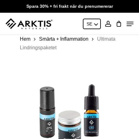
Skip
Spara 30% + fri frakt när du prenumererar
to
main
Close
Men
content
SE
Menu
account
Hem
Smärta + Inflammation
Ultimata
Lindringspaketet