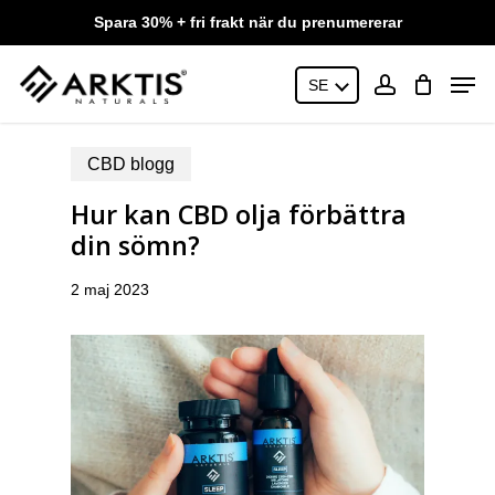
Skip
Spara 30% + fri frakt när du prenumererar
to
main
Close
Men
content
SE
Menu
account
CBD blogg
Hur kan CBD olja förbättra
din sömn?
2 maj 2023